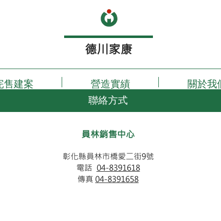
​德川家康
完售建案
營造實績
關於我
聯絡方式
​員林銷售中心
彰化縣員林市橋愛二街9號
電話
04-8391618
傳真
04-8391658